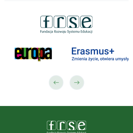
poprzedni
następny
partner
partner