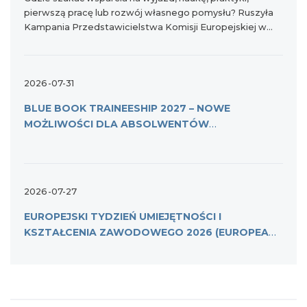
pierwszą pracę lub rozwój własnego pomysłu? Ruszyła
Kampania Przedstawicielstwa Komisji Europejskiej w
Polsce pod hasłem #EuroTipy, która pokazuje młodym
ludziom, z jakich możliwości Unii Europejskiej mogą
korzystać na co dzień i gdzie znaleźć sprawdzone
2026-07-31
informacje.
BLUE BOOK TRAINEESHIP 2027 – NOWE
MOŻLIWOŚCI DLA ABSOLWENTÓW
KSZTAŁCENIA I SZKOLENIA ZAWODOWEGO
2026-07-27
EUROPEJSKI TYDZIEŃ UMIEJĘTNOŚCI I
KSZTAŁCENIA ZAWODOWEGO 2026 (EUROPEAN
SKILLS & VET WEEK)