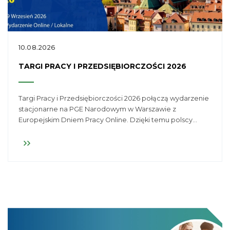
10.08.2026
TARGI PRACY I PRZEDSIĘBIORCZOŚCI 2026
Targi Pracy i Przedsiębiorczości 2026 połączą wydarzenie
stacjonarne na PGE Narodowym w Warszawie z
Europejskim Dniem Pracy Online. Dzięki temu polscy
pracodawcy będą mogli dotrzeć do kandydatów z krajów
UE i EOG, a osoby zainteresowane pracą w Polsce, w tym
Polacy planujący powrót z zagranicy - poznać dostępne
oferty i porozmawiać z pracodawcami.