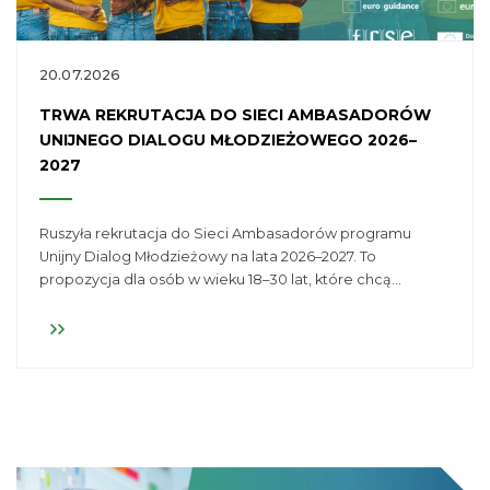
20.07.2026
TRWA REKRUTACJA DO SIECI AMBASADORÓW
UNIJNEGO DIALOGU MŁODZIEŻOWEGO 2026–
2027
Ruszyła rekrutacja do Sieci Ambasadorów programu
Unijny Dialog Młodzieżowy na lata 2026–2027. To
propozycja dla osób w wieku 18–30 lat, które chcą
aktywnie uczestniczyć w kształtowaniu polityki
młodzieżowej oraz angażować się w działania na rzecz
młodych ludzi – zarówno w Polsce, jak i w Europie. Udział
w programie to okazja do zdobycia nowych
doświadczeń, rozwijania kompetencji oraz
współtworzenia inicjatyw wzmacniających dialog
pomiędzy młodzieżą a decydentami.