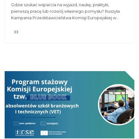
Gdzie szukać wsparcia na wyjazd, naukę, praktyki,
pierwszą pracę lub rozwój własnego pomysłu? Ruszyła
Kampania Przedstawicielstwa Komisji Europejskiej w
Polsce pod hasłem #EuroTipy, która pokazuje młodym
ludziom, z jakich możliwości Unii Europejskiej mogą
korzystać na co dzień i gdzie znaleźć sprawdzone
informacje.