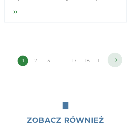
skierowane do przedstawicieli izb rzemieślniczych.
1
2
3
...
17
18
19
Następn
ZOBACZ RÓWNIEŻ