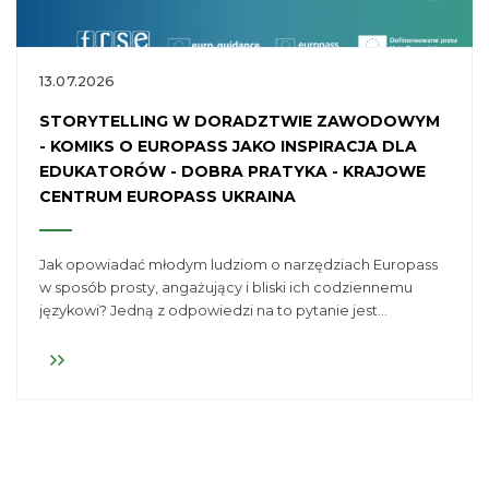
13.07.2026
STORYTELLING W DORADZTWIE ZAWODOWYM
- KOMIKS O EUROPASS JAKO INSPIRACJA DLA
EDUKATORÓW - DOBRA PRATYKA - KRAJOWE
CENTRUM EUROPASS UKRAINA
Jak opowiadać młodym ludziom o narzędziach Europass
w sposób prosty, angażujący i bliski ich codziennemu
językowi? Jedną z odpowiedzi na to pytanie jest
inicjatywa Krajowego Centrum Europass w Ukrainie, które
przygotowało dwujęzyczny komiks prezentujący
możliwości platformy Europass przez historię młodego
człowieka planującego rozwój edukacyjno-zawodowy w
Europie.