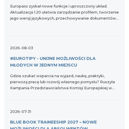
Europass zyskał nowe funkcje i uproszczony układ.
Aktualizacja 1.20 ułatwia zarządzanie profilem, tworzenie
jego wersji językowych, przechowywanie dokumentów
oraz korzystanie z narzędzi wspierających poszukiwanie
pracy i planowanie dalszej nauki.
2026-08-03
#EUROTIPY - UNIJNE MOŻLIWOŚCI DLA
MŁODYCH W JEDNYM MIEJSCU
Gdzie szukać wsparcia na wyjazd, naukę, praktyki,
pierwszą pracę lub rozwój własnego pomysłu? Ruszyła
Kampania Przedstawicielstwa Komisji Europejskiej w
Polsce pod hasłem #EuroTipy, która pokazuje młodym
ludziom, z jakich możliwości Unii Europejskiej mogą
korzystać na co dzień i gdzie znaleźć sprawdzone
2026-07-31
informacje.
BLUE BOOK TRAINEESHIP 2027 – NOWE
MOŻLIWOŚCI DLA ABSOLWENTÓW