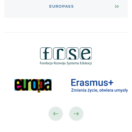
EUROPASS
poprzedni
następny
partner
partner